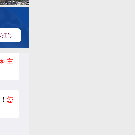
家挂号
科主
！
您