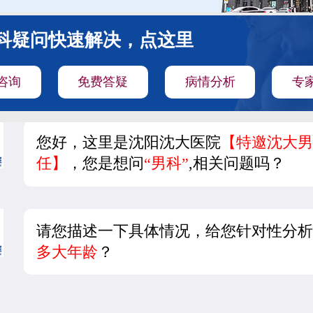
科疑问快速解决，点这里
咨询
免费答疑
病情分析
专
您好，这里是沈阳沈大医院
【特邀沈大男
任】
，您是想问
“男科”
,相关问题吗？
请您描述一下具体情况，给您针对性分析
多大年龄
？