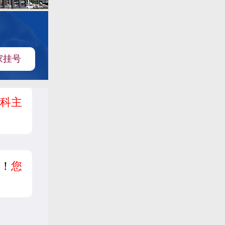
家挂号
科主
！
您